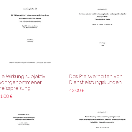
ie Wirkung subjektiv
Das Preisverhalten von
Schnellansicht
Schnellansicht
wahrgenommener
Dienstleistungskunden
reisspreizung
Preis
43,00 €
reis
1,00 €