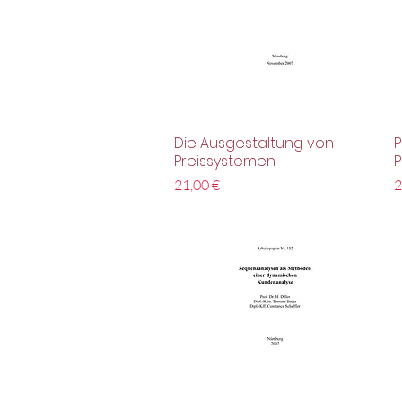
Die Ausgestaltung von
P
Schnellansicht
Preissystemen
P
Preis
P
21,00 €
2