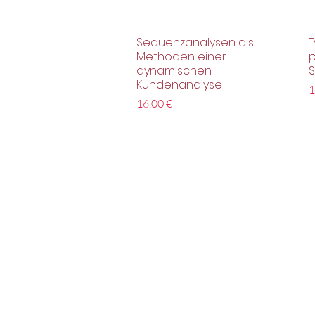
Sequenzanalysen als
T
Schnellansicht
Methoden einer
p
dynamischen
S
Kundenanalyse
P
1
Preis
16,00 €
Kontakt
Impressum
Datenschut