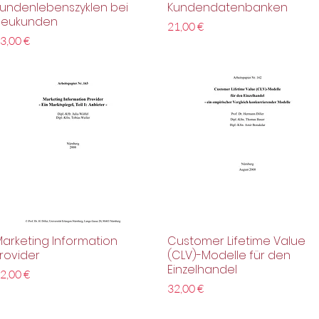
undenlebenszyklen bei
Kundendatenbanken
Neukunden
Preis
21,00 €
reis
3,00 €
arketing Information
Customer Lifetime Value
Schnellansicht
Schnellansicht
rovider
(CLV)-Modelle für den
Einzelhandel
reis
2,00 €
Preis
32,00 €