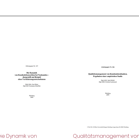
ie Dynamik von
Qualitätsmanagement vo
Schnellansicht
Schnellansicht