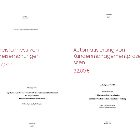
reisfairness von
Automatisierung von
Schnellansicht
Schnellansicht
reiserhöhungen
Kundenmanagementproz
ssen
reis
7,00 €
Preis
32,00 €