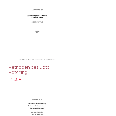
Methoden des Data
Schnellansicht
Matching
Preis
11,00 €