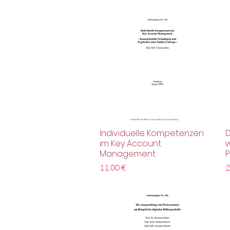
Individuelle Kompetenzen
D
Schnellansicht
im Key Account
Management
P
Preis
P
11,00 €
2