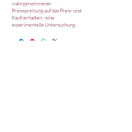
wahrgenommener
Preisspreizung auf das Preis- und
Kaufverhalten - eine
experimentelle Untersuchung.
Kontakt
Impressum
Datenschutz
Satzung
Deutsches Marketing Excellence Netzwerk e.V.
c/o Lehrstuhl für Marketing
D-90020 Nürnberg
Tel.: +49 (0)911 /
53 02 - 95214
Fax: +49 (0)911 /
53 02 - 95210
wiso-mex@fau.de