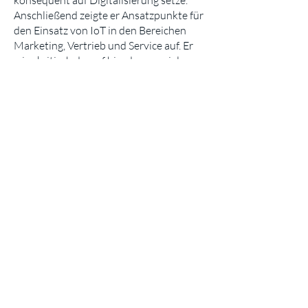
konsequent auf Digitalisierung setze.
Anschließend zeigte er Ansatzpunkte für
den Einsatz von IoT in den Bereichen
Marketing, Vertrieb und Service auf. Er
wies kritisch darauf hin, dass zu viele
Unternehmen in technische Lösungen
und Geschäftsprozesse investierten,
ohne nachhaltige Einkommensströme zu
generieren.
Im Fokus des letzten Vortrages von Dr.
Robert Martignoni (Senior Business
Development Manager, Autoscout 24) „A
Lean Approach to Connected Car
Business Models" stand die Frage, wie
innerhalb möglichst kurzer Zeit
möglichst viele Geschäftsmodelle in
einem Unternehmen implementiert
werden können. Dabei helfe der Lean-
Startup-Ansatz, der eine
Produktentwicklung beschreibt, die mit