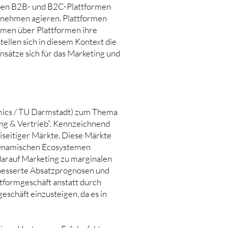
neben B2B- und B2C-Plattformen
rnehmen agieren. Plattformen
hmen über Plattformen ihre
ellen sich in diesem Kontext die
sätze sich für das Marketing und
amics / TU Darmstadt) zum Thema
ing & Vertrieb“. Kennzeichnend
iseitiger Märkte. Diese Märkte
dynamischen Ecosystemen
arauf Marketing zu marginalen
erbesserte Absatzprognosen und
ttformgeschäft anstatt durch
eschäft einzusteigen, da es in