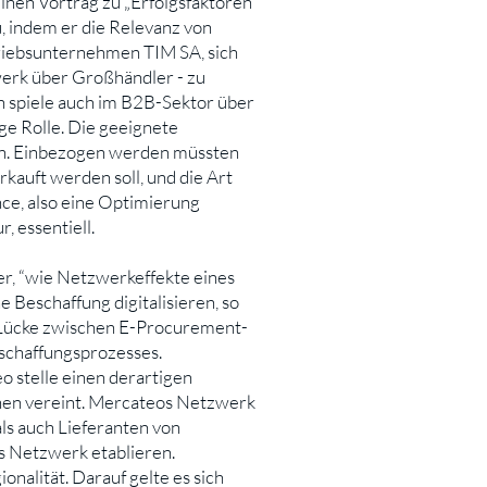
einen Vortrag zu „Erfolgsfaktoren
, indem er die Relevanz von
rtriebsunternehmen TIM SA, sich
werk über Großhändler - zu
 spiele auch im B2B-Sektor über
e Rolle. Die geeignete
eln. Einbezogen werden müssten
kauft werden soll, und die Art
nce, also eine Optimierung
, essentiell.
, “wie Netzwerkeffekte eines
 Beschaffung digitalisieren, so
e Lücke zwischen E-Procurement-
schaffungsprozesses.
o stelle einen derartigen
nen vereint. Mercateos Netzwerk
als auch Lieferanten von
s Netzwerk etablieren.
onalität. Darauf gelte es sich