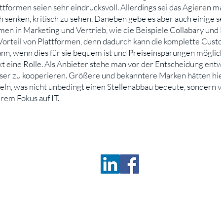
tformen seien sehr eindrucksvoll. Allerdings sei das Agieren 
senken, kritisch zu sehen. Daneben gebe es aber auch einige s
n in Marketing und Vertrieb, wie die Beispiele Collabary und 
orteil von Plattformen, denn dadurch kann die komplette Cust
n, wenn dies für sie bequem ist und Preiseinsparungen möglich 
kt eine Rolle. Als Anbieter stehe man vor der Entscheidung e
eser zu kooperieren. Größere und bekanntere Marken hätten hie
ln, was nicht unbedingt einen Stellenabbau bedeute, sondern
rem Fokus auf IT.
Deu
z
Satzung
c/o 
D-9
Tel.
Fax
wis