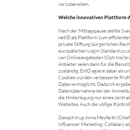
vorzubereiten.
Welche innovativen Plattform-An
Nach der Mittagspause stellte Sv
netID als Plattform zum effiziente
private Stiftung bürgerlichen Re
europäischen Login-Standard zu u
von Onlineangeboten (Opt-Ins) br
Anbieter seien dann für die Benut
zuständig. EnID agiere dabei als u
Cookies würden verbesserte Profi
Daten ermöglicht. Dadurch ergebe 
Datenübernahme bei der Anmeldung 
die Hinterlegung nur eines zentra
Websites. Auch die völlige Kontro
Danach trug Anna Meyfarth (Chief
Influencer Marketing: Collabary al