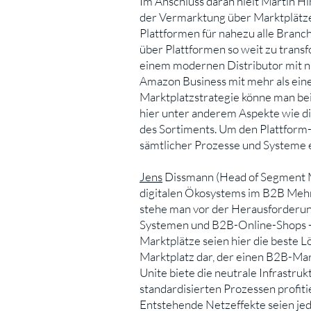
Im Anschluss daran hielt Martin Hi
der Vermarktung über Marktplätze 
Plattformen für nahezu alle Branch
über Plattformen so weit zu trans
einem modernen Distributor mit n
Amazon Business mit mehr als eine
Marktplatzstrategie könne man be
hier unter anderem Aspekte wie die
des Sortiments. Um den Plattform-
sämtlicher Prozesse und Systeme en
Jens
Dissmann (Head of Segment M
digitalen Ökosystems im B2B Mehrwe
stehe man vor der Herausforderung
Systemen und B2B-Online-Shops - f
Marktplätze seien hier die beste L
Marktplatz dar, der einen B2B-Ma
Unite biete die neutrale Infrastru
standardisierten Prozessen profit
Entstehende Netzeffekte seien jedoc