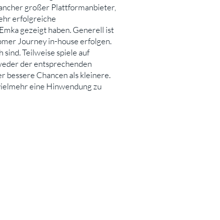
mancher großer Plattformanbieter,
ehr erfolgreiche
Emka gezeigt haben. Generell ist
omer Journey in-house erfolgen.
sind. Teilweise spiele auf
ntweder der entsprechenden
r bessere Chancen als kleinere.
 vielmehr eine Hinwendung zu
tsches Marketing Excellence Netzwerk e.V.
Lehrstuhl für Marketing
0020 Nürnberg
: +49 (0)911 / 53 02 - 95214
: +49 (0)911 / 53 02 - 95210
o-mex@fau.de