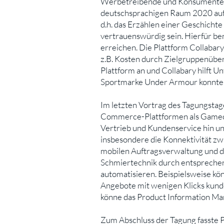
Werbetreibende und Konsumenten 
deutschsprachigen Raum 2020 auf r
d.h. das Erzählen einer Geschicht
vertrauenswürdig sein. Hierfür ben
erreichen. Die Plattform Collabary
z.B. Kosten durch Zielgruppenüber
Plattform an und Collabary hilft Un
Sportmarke Under Armour konnte s
Im letzten Vortrag des Tagungstag
Commerce-Plattformen als Gamecha
Vertrieb und Kundenservice hin un
insbesondere die Konnektivität zw
mobilen Auftragsverwaltung und d
Schmiertechnik durch entsprechen
automatisieren. Beispielsweise k
Angebote mit wenigen Klicks kund
könne das Product Information M
Zum Abschluss der Tagung fasste P