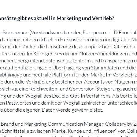
sätze gibt es aktuell in Marketing und Vertrieb?
en Bornemann (Vorstandsvorsitzender, European netID Foundati
n Umgang mit den aktuellen Herausforderungen im digitalen Mar
chts mit den Zielen, die Umsetzung des europäischen Datensch
nterstützen. Im Kern gehe es darum, Nutzer-Anmeldungen und
anchenübergreifend, datenschutzkonform und transparent zu o
zerauthentifizierung, die Übertragung von Stammdaten und die
nabhängige und neutrale Plattform für den Markt. Im Vergleich 
le durch die Verknüpfung bestehender Accounts von Nutzern m
sich v.a. eine Reichweiten- und Conversion-Steigerung, auch 
und den Wegfall des Double-Opt-In Verfahrens. Als Vorteile f
len Passwortes und damit der Wegfall zahlreicher unterschiedl
lle über die eigenen Daten werde gewährleistet.
 Brand und Marketing Communication Manager, Collabary by Za
s Schnittstelle zwischen Marke, Kunde und Influencer“ vor. Coll