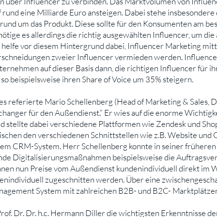
über Influencer zu verbinden. Das Marktvolumen von Influen
und eine Milliarde Euro ansteigen. Dabei stehe insbesondere 
e rund um das Produkt. Diese sollte für den Konsumenten am bes
ötige es allerdings die richtig ausgewählten Influencer, um di
 helfe vor diesem Hintergrund dabei, Influencer Marketing mitt
schneidungen zweier Influencer vermieden werden. Influencer 
ternehmen auf dieser Basis dann, die richtigen Influencer für ih
o beispielsweise ihren Share of Voice um 35% steigern.
es referierte Mario Schellenberg (Head of Marketing & Sales, 
nger für den Außendienst.“ Er wies auf die enorme Wichtigkei
d stellte dabei verschiedene Plattformen wie Zendesk und Shop
ischen den verschiedenen Schnittstellen wie z.B. Website und 
em CRM-System. Herr Schellenberg konnte in seiner früheren 
de Digitalisierungsmaßnahmen beispielsweise die Auftragsver
önnen nun Preise vom Außendienst kundenindividuell direkt im
enindividuell zugeschnitten werden. Über eine zwischengesch
anagement System mit zahlreichen B2B- und B2C- Marktplätze
rof. Dr. Dr. h.c. Hermann Diller die wichtigsten Erkenntnisse 