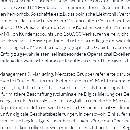
mmel (Geschäftsführender Gesellschafter, ecom Consulting) s
für B2C- und B2B-Anbieter“. Er stimmte Herrn Dr. Schmidt zu
en hervorhob. So schaffte es z.B. das polnische Elektronik-Ve
formieren, dass es sich - weg vom 25 Jahre alten Vertriebsnetz
ahezu 70% Umsatz über den Online-Kanal entwickelte. Amazon
r Million Kundenaccounts und 150.000 Verkäufern eine wichtig
ispielsweise auf Basis spieltheoretischer Grundlagen entwick
 strategische Motivation, das geographische Gebiet, in dem ver
Erfolg zu gewährleisten, sei insbesondere Operational Excelle
tlang der Wertschöpfungskette auf Basis einer IT-Infrastruktur
anagement & Marketing, Mercateo Gruppe) referierte darüber
rte für alle Plattformteilnehmer kreieren“. Möchte man seine
 der „Digitalen Lücke“. Diese verhindere – als technologisch
ür mittlere Beschaffungsvolumina eine Digitalisierung des Be
ösung, um die Prozesskosten im Longtail zu reduzieren. Mercate
rktplatz mit modularen, webbasierten E-Procurement-Funktio
ktur für digitale Geschäftsbeziehungen, in der sowohl Einkäufer 
ieren. Auch langfristige Kundenbeziehungen könne man über da
h nicht kontrollierbar, weder in der Intensität noch in der Regi