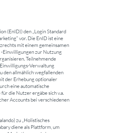
on (EnID)) den „Login Standard
keting“ vor. Die EnID ist eine
utzrechts mit einem gemeinsamen
 -Einwilligungen zur Nutzung
rganisieren. Teilnehmende
 Einwilligungs-Verwaltung
zu den allmählich wegfallenden
it der Erhebung optionaler
durch eine automatische
ür die Nutzer ergäbe sich v.a.
icher Accounts bei verschiedenen
lando) zu „Holistisches
abary diene als Plattform, um