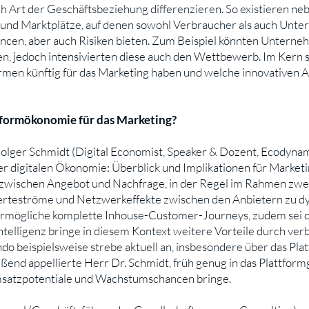
ach Art der Geschäftsbeziehung differenzieren. So existieren 
und Marktplätze, auf denen sowohl Verbraucher als auch Unte
ncen, aber auch Risiken bieten. Zum Beispiel könnten Unterne
n, jedoch intensivierten diese auch den Wettbewerb. Im Kern st
men künftig für das Marketing haben und welche innovativen An
tformökonomie für das Marketing?
Holger Schmidt (Digital Economist, Speaker & Dozent, Ecodyn
 digitalen Ökonomie: Überblick und Implikationen für Market
on zwischen Angebot und Nachfrage, in der Regel im Rahmen zwe
erteströme und Netzwerkeffekte zwischen den Anbietern zu 
ermögliche komplette Inhouse-Customer-Journeys, zudem sei d
ntelligenz bringe in diesem Kontext weitere Vorteile durch v
do beispielsweise strebe aktuell an, insbesondere über das Pla
nd appellierte Herr Dr. Schmidt, früh genug in das Plattformg
satzpotentiale und Wachstumschancen bringe.