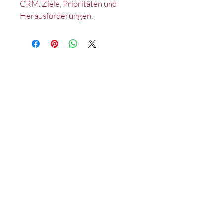
CRM. Ziele, Prioritäten und
Herausforderungen.
Kontakt
Impressum
Datenschutz
Satzung
Deutsches Marketing Excellence Netzwerk e.V.
c/o Lehrstuhl für Marketing
D-90020 Nürnberg
Tel.: +49 (0)911 /
53 02 - 95214
Fax: +49 (0)911 /
53 02 - 95210
wiso-mex@fau.de
©2026 by Deutsches Marketing Excellence Netzwerk e.V.
(ehemals Wissenschaftliche Gesellschaft für Innovatives Marketing e.V.)