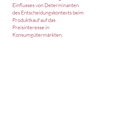
Einflusses von Determinanten
des Entscheidungskontexts beim
Produktkauf auf das
Preisinteresse in
Konsumgütermärkten.
Kontakt
Impressum
Datenschutz
Satzung
Deutsches Marketing Excellence Netzwerk e.V.
c/o Lehrstuhl für Marketing
D-90020 Nürnberg
Tel.: +49 (0)911 /
53 02 - 95214
Fax: +49 (0)911 /
53 02 - 95210