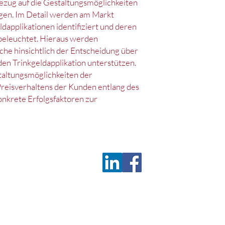
ezug auf die Gestaltungsmöglichkeiten
igen. Im Detail werden am Markt
ldapplikationen identifiziert und deren
 beleuchtet. Hieraus werden
lche hinsichtlich der Entscheidung über
en Trinkgeldapplikation unterstützen.
altungsmöglichkeiten der
Preisverhaltens der Kunden entlang des
nkrete Erfolgsfaktoren zur
Deu
z
Satzung
c/o 
D-9
Tel.
Fax
wis