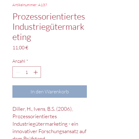
Artikelnummer: A137
Prozessorientiertes
Industriegütermark
eting
Preis
11,00 €
Anzahl
*
In den Warenkorb
Diller, H., Ivens, B.S. (2006),
Prozessorientiertes
Industriegütermarketing - ein
innovativer Forschungsansatz auf
dem Prüfstand.