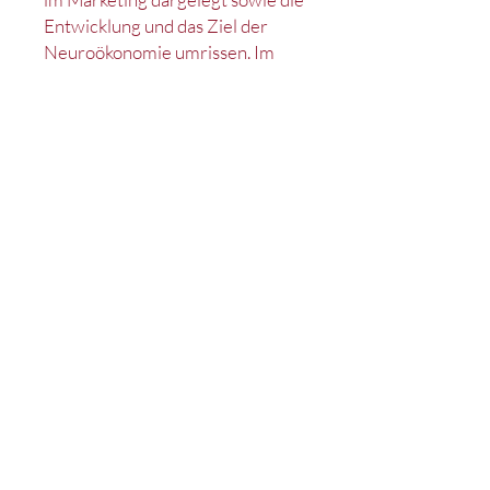
Entwicklung und das Ziel der
Neuroökonomie umrissen. Im
Anschluss dienen zwei
spezifische Fragestellungen zur
Effektivität subliminaler
Werbung und den
neurobiologischen Grundlagen
von Kunden-Marken
Beziehungen als praktische
Beispiele, um konkrete
Handlungsempfehlungen und
allgemeine Implikationen
abzuleiten.
Kontakt
Impressum
Datenschutz
Satzung