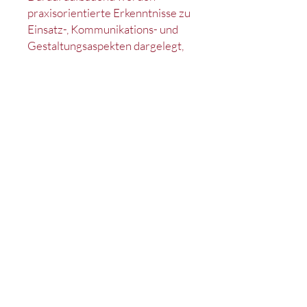
praxisorientierte Erkenntnisse zu
Einsatz-, Kommunikations- und
Gestaltungsaspekten dargelegt,
die Antworten auf die jeweiligen
Leitfragen liefern. Der daraus
entstehende Leitprozess bildet
ein Framework, dass sowohl
unerfahrenen als auch
erfahrenen Marke-tingpraktikern
hilft, relevante
Managementaspekte bei der
Entwicklung und Umsetzung von
KI-basierten Produkten und
Dienstleistungen zu
berücksichtigen.
Kontakt
Impressum
Datenschutz