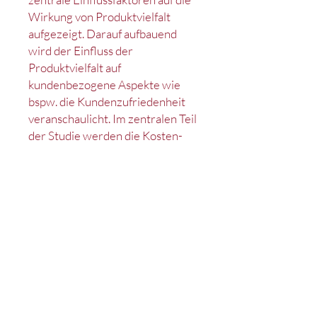
Wirkung von Produktvielfalt
aufgezeigt. Darauf aufbauend
wird der Einfluss der
Produktvielfalt auf
kundenbezogene Aspekte wie
bspw. die Kundenzufriedenheit
veranschaulicht. Im zentralen Teil
der Studie werden die Kosten-
und Nutzenwirkungen der
Produktvielfalt anschaulich
dargelegt. Für Praktiker ergibt
sich daraus ein umfassender
Überblick zur erfolgreichen
Handhabung der kundenseitig
wahrgenommenen
Produktvielfalt. Anhand
zahlreicher Praxisbeispiele
werden die einzelnen