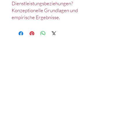
Dienstleistungsbeziehungen?
Konzeptionelle Grundlagen und
empirische Ergebnisse.
Kontakt
Impressum
Datenschutz
Satzung
Deutsches Marketing Excellence Netzwerk e.V.
c/o Lehrstuhl für Marketing
D-90020 Nürnberg
Tel.: +49 (0)911 /
53 02 - 95214
Fax: +49 (0)911 /
53 02 - 95210
wiso-mex@fau.de