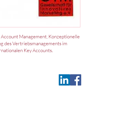
ey Account Management, Konzeptionelle
ung des Vertriebsmanagements im
rnationalen Key Accounts.
Deu
z
Satzung
c/o 
D-9
Tel.
Fax
wis
©2026 by Deutsches Marketing Excellence Netzwerk e.V.
(ehemals Wissenschaftliche Gesellschaft für Innovatives Marketing e.V.)