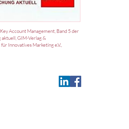
hes Key Account Management, Band 5 der
aktuell, GIM-Verlag &
für Innovatives Marketing e.V.,
Deu
z
Satzung
c/o 
D-9
Tel.
Fax
wis
©2026 by Deutsches Marketing Excellence Netzwerk e.V.
(ehemals Wissenschaftliche Gesellschaft für Innovatives Marketing e.V.)