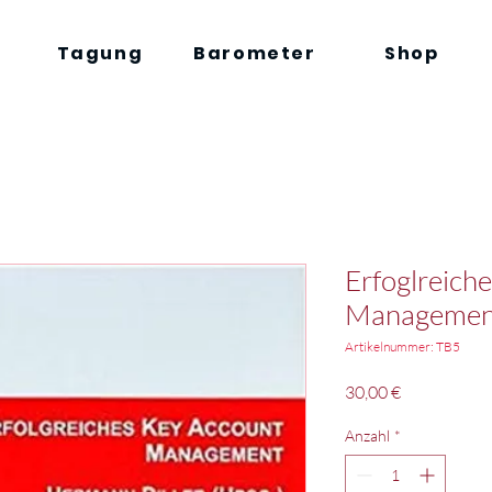
Tagung
Barometer
Shop
Erfoglreich
Managemen
Artikelnummer: TB5
Preis
30,00 €
Anzahl
*