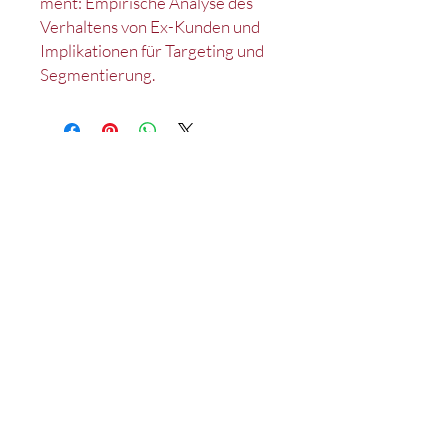
ment: Empirische Analyse des
Verhaltens von Ex-Kunden und
Implikationen für Targeting und
Segmentierung.
Kontakt
Impressum
Datenschutz
Satzung
Deutsches Marketing Excellence Netzwerk e.V.
c/o Lehrstuhl für Marketing
D-90020 Nürnberg
Tel.: +49 (0)911 /
53 02 - 95214
Fax: +49 (0)911 /
53 02 - 95210
wiso-mex@fau.de