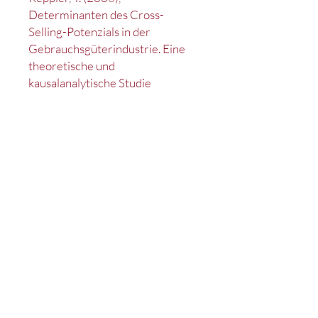
Determinanten des Cross-
Selling-Potenzials in der
Gebrauchsgüterindustrie. Eine
theoretische und
kausalanalytische Studie
Kontakt
Impressum
Datenschutz
Satzung
Deutsches Marketing Excellence Netzwerk e.V.
c/o Lehrstuhl für Marketing
D-90020 Nürnberg
Tel.: +49 (0)911 /
53 02 - 95214
Fax: +49 (0)911 /
53 02 - 95210