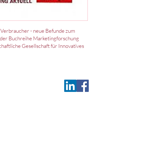
e Verbraucher - neue Befunde zum
 der Buchreihe Marketingforschung
haftliche Gesellschaft für Innovatives
Deu
z
Satzung
c/o 
D-9
Tel.
Fax
wis
©2026 by Deutsches Marketing Excellence Netzwerk e.V.
(ehemals Wissenschaftliche Gesellschaft für Innovatives Marketing e.V.)