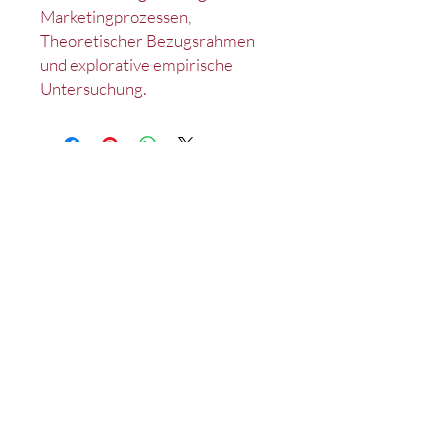
Marketingprozessen,
Theoretischer Bezugsrahmen
und explorative empirische
Untersuchung.
Kontakt
Impressum
Datenschutz
Satzung
Deutsches Marketing Excellence Netzwerk e.V.
c/o Lehrstuhl für Marketing
D-90020 Nürnberg
Tel.: +49 (0)911 /
53 02 - 95214
Fax: +49 (0)911 /
53 02 - 95210
wiso-mex@fau.de