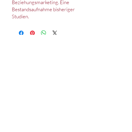
Beziehungsmarketing. Eine
Bestandsaufnahme bisheriger
Studien.
Kontakt
Impressum
Datenschutz
Satzung
Deutsches Marketing Excellence Netzwerk e.V.
c/o Lehrstuhl für Marketing
D-90020 Nürnberg
Tel.: +49 (0)911 /
53 02 - 95214
Fax: +49 (0)911 /
53 02 - 95210
wiso-mex@fau.de
©2026 by Deutsches Marketing Excellence Netzwerk e.V.