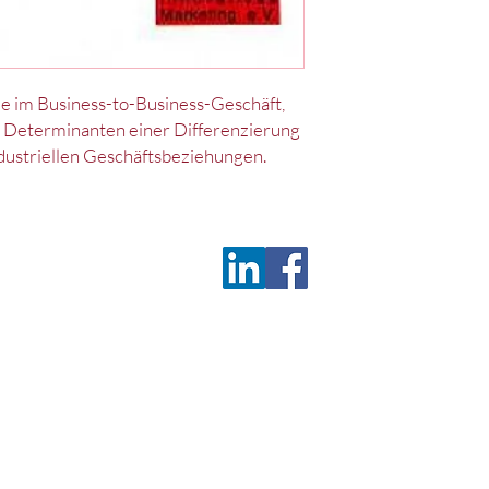
ile im Business-to-Business-Geschäft,
 Determinanten einer Differenzierung
dustriellen Geschäftsbeziehungen.
Deu
z
Satzung
c/o 
D-9
Tel.
Fax
wis
©2026 by Deutsches Marketing Excellence Netzwerk e.V.
(ehemals Wissenschaftliche Gesellschaft für Innovatives Marketing e.V.)