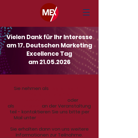
Vielen Dank für Ihr Interesse
am 17. Deutschen Marketing
Excellence Tag
am 21.05.2026
Sie nehmen als
Begleitperson
unserer Referenten,
Pressevertreter/in
oder
als
Ehrengast
an der Veranstaltung
teil - kontaktieren Sie uns bitte per
Mail unter
wiso-mex@fau.de
Sie erhalten dann von uns weitere
Informationen zur Teilnahme.