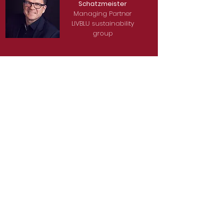
Schatzmeister
Managing Partner
LIVBLU sustainability
group
Kontakt
Impressum
Datenschutz
Satzung
Deutsches Marketing Excellence Netzwerk e.V.
c/o Lehrstuhl für Marketing
D-90020 Nürnberg
Tel.: +49 (0)911 /
53 02 - 95214
Fax: +49 (0)911 /
53 02 - 95210
wiso-mex@fau.de
©2026 by Deutsches Marketing Excellence Netzwerk e.V.