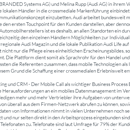
l (BRANDED Systems AG) und Melina Rupp (Audi AG) in ihrem 
 lokalen Händler in die crossmediale Markenführung einbindet", w
Kommunikationskonzept einzubetten. Audi arbeitet bundesweit 
rke den ersten Touchpoint für den Kunden darstellen, aber de
s Automobilherstellers ist es deshalb, an allen Standorten ein 
leichzeitig den einzelnen Händlern Möglichkeiten zur Individua
egionale Audi Magazin und die lokale Publikation Audi Life auf 
nicht nur die Pflege eines einheitlichen Erscheinungsbildes, s
. Die Plattform dient somit als Sprachrohr für den Handel und 
fassten die Referenten zusammen, dass mobile Technologien als 
diesem Grund die Schaffung einer crossmedialen Erlebniswelt e
ing und CRM - Der Mobile Call als wichtiger Business Process 
Herausforderungen an ein mobiles Datenmanagement im Vert
edigen mehr und mehr Vertriebler ihre Aufgaben von unterwegs a
von überall aus dem Firmen-Netzwerk abrufen zu können, sowi
aten von Informationen nimmt in vielen Unternehmen noch sehr
t und nur selten direkt in den Arbeitsprozess eingebunden sin
s Telefonaten zu. Telefonate sind laut Umfrage für 79% der Kun