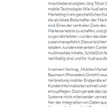
Anschließend zeigten Jörg Tölze
mobile Technologie: Wie Audi seine
Marketing in ein ganzheitliches 
die als lokale Botschafter der Ma
sind. Eines der zentralen Ziele de
Markenerlebnis zu schaffen, und g
zu gewährleisten, wurden das überr
zusammengeführt. Dies erleichtert 
lokalem, kundenrelevantem Content
multimediale Inhalte. Schließlich 
nachhaltig sind, und für Audi aus 
In seinem Vortrag „Mobiles Market
Baumann (Phonedeck GmbH) neue 
Verbreitung mobiler Endgeräte erl
Kundeninformationen schnell und 
einzupflegen. Doch gerade das Upd
Systeme nicht miteinander vernetz
hier der Integration von Daten au