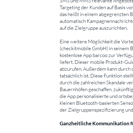
SMS und MMS relevante Angebote un
Targeting der Kunden auf Basis vo
das heißt in einem abgegrenzten 
automatisch Kampagnennachrichte
auf die Zielgruppe auszurichten.
Eine weitere Möglichkeit die Vort
(checkitmobile GmbH) in seinem B
kostenlose App barcoo zur Verfüg
liefert. Dieser mobile Produkt-Gu
abzurufen. Außerdem kann durch d
tatsächlich ist. Diese Funktion st
durch die zahlreichen Skandale ver
Bauernhöfen geschaffen, zukünftig
die App personalisierte und ortsbe
kleinen Bluetooth-basierten Sensor
der Zielgruppenspezifizierung un
Ganzheitliche Kommunikation f