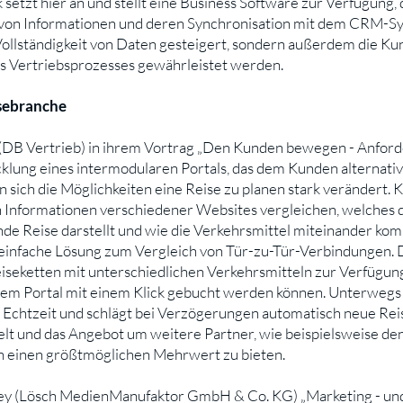
etzt hier an und stellt eine Business Software zur Verfügung
 von Informationen und deren Synchronisation mit dem CRM-Sys
 Vollständigkeit von Daten gesteigert, sondern außerdem die 
es Vertriebsprozesses gewährleistet werden.
isebranche
 (DB Vertrieb) in ihrem Vortrag „Den Kunden bewegen - Anford
icklung eines intermodularen Portals, das dem Kunden alternativ
 sich die Möglichkeiten eine Reise zu planen stark verändert. K
 Informationen verschiedener Websites vergleichen, welches d
nde Reise darstellt und wie die Verkehrsmittel miteinander ko
infache Lösung zum Vergleich von Tür-zu-Tür-Verbindungen. De
eketten mit unterschiedlichen Verkehrsmitteln zur Verfügung, 
dem Portal mit einem Klick gebucht werden können. Unterwegs 
 Echtzeit und schlägt bei Verzögerungen automatisch neue Reise
elt und das Angebot um weitere Partner, wie beispielsweise de
 einen größtmöglichen Mehrwert zu bieten.
Riley (Lösch MedienManufaktor GmbH & Co. KG) „Marketing - 