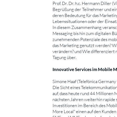
Prof. Dr. Dr. h.c. Hermann Diller 
Begrü­ßung der Teilnehmer und ein
deren Bedeutung für das Marketing
Lebenssituationen oder der Einsa
In diesem Zusammenhang veranschau
Messaging bis hin zum digitalen B
zunehmenden Potenziale des mobil
das Marketing genutzt werden? Wi
verändern? und Wie differenziert m
Tagung über.
Innovative Services im Mobile 
Simone Haaf (Telefónica Germany 
Die Sicht eines Telekommunikation
auf, dass heute rund 44 Millionen
nächsten Jahren weiterhin rapide s
Investitionen im Bereich des Mobi
More Local" einen auf den Kunden 