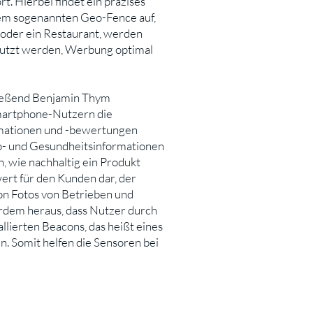
. Hierbei findet ein präzises
inem sogenannten Geo-Fence auf,
 oder ein Restaurant, werden
nutzt werden, Werbung optimal
hließend Benjamin Thym
Smartphone-Nutzern die
rmationen und -bewertungen
Öko- und Gesundheitsinformationen
 wie nachhaltig ein Produkt
wert für den Kunden dar, der
von Fotos von Betrieben und
erdem heraus, dass Nutzer durch
llierten Beacons, das heißt eines
n. Somit helfen die Sensoren bei