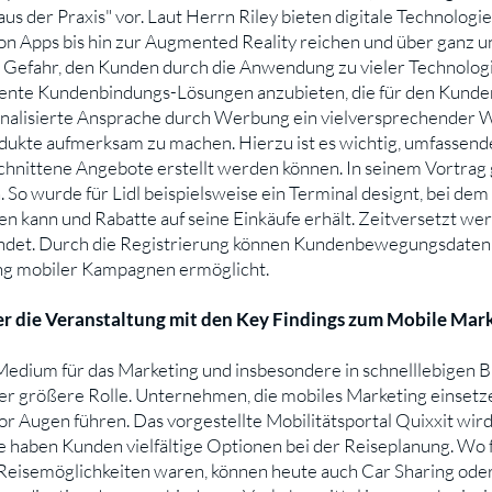
us der Praxis" vor. Laut Herrn Riley bieten digitale Technologie
 Apps bis hin zur Augmented Reality reichen und über ganz un
ie Gefahr, den Kunden durch die Anwendung zu vieler Technolog
igente Kundenbindungs-Lösungen anzubieten, die für den Kunden
sonalisierte Ansprache durch Werbung ein vielversprechender 
ukte aufmerksam zu machen. Hierzu ist es wichtig, umfassen
chnittene Angebote erstellt werden können. In seinem Vortrag 
. So wurde für Lidl beispielsweise ein Terminal designt, bei de
n kann und Rabatte auf seine Einkäufe erhält. Zeitversetzt wer
ndet. Durch die Registrierung können Kundenbewegungsdaten 
ng mobiler Kampagnen ermöglicht.
er die Veranstaltung mit den Key Findings zum Mobile Mark
Medium für das Marketing und insbesondere in schnelllebigen B
r größere Rolle. Unternehmen, die mobiles Marketing einsetze
r Augen führen. Das vorgestellte Mobilitätsportal Quixxit wird,
 haben Kunden vielfältige Optionen bei der Reiseplanung. Wo f
 Reisemöglichkeiten waren, können heute auch Car Sharing ode