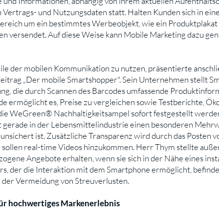
d Informationen, abhängig von ihrem aktuellen Aufenthaltsort
n Vertrags- und Nutzungsdaten statt. Halten Kunden sich in e
Bereich um ein bestimmtes Werbeobjekt, wie ein Produktplakat
n versendet. Auf diese Weise kann Mobile Marketing dazu ge
eile der mobilen Kommunikation zu nutzen, präsentierte ansc
eitrag „Der mobile Smartshopper". Sein Unternehmen stellt 
ung, die durch Scannen des Barcodes umfassende Produktinfo
ide ermöglicht es, Preise zu vergleichen sowie Testberichte, 
ie WeGreen® Nachhaltigkeitsampel sofort festgestellt werden,
ellt gerade in der Lebensmittelindustrie einen besonderen Mehr
unsichert ist. Zusätzliche Transparenz wird durch das Posten 
 sollen real-time Videos hinzukommen. Herr Thym stellte auß
zogene Angebote erhalten, wenn sie sich in der Nähe eines insta
s, der die Interaktion mit dem Smartphone ermöglicht, befinde
d der Vermeidung von Streuverlusten.
ür hochwertiges Markenerlebnis