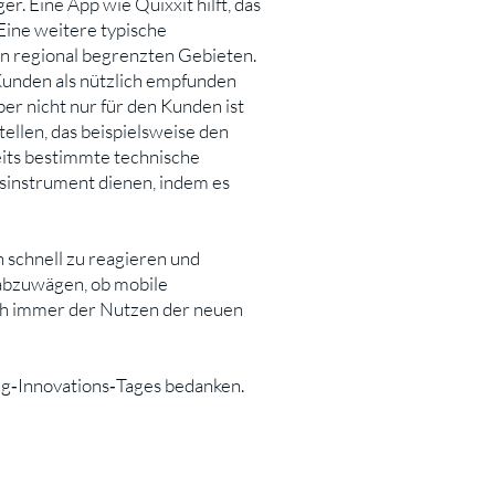
. Eine App wie Quixxit hilft, das
Eine weitere typische
in regional begrenzten Gebieten.
 Kunden als nützlich empfunden
er nicht nur für den Kunden ist
tellen, das beispielsweise den
eits bestimmte technische
sinstrument dienen, indem es
 schnell zu reagieren und
 abzuwägen, ob mobile
och immer der Nutzen der neuen
ng‐Innovations‐Tages bedanken.