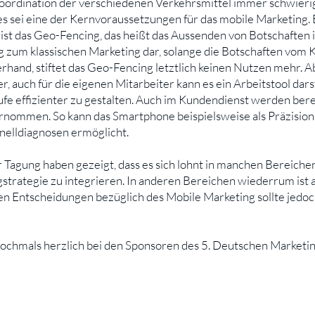
oordination der verschiedenen Verkehrsmittel immer schwieriger
es sei eine der Kernvoraussetzungen für das mobile Marketing. 
t das Geo-Fencing, das heißt das Aussenden von Botschaften 
ung zum klassischen Marketing dar, solange die Botschaften vom
and, stiftet das Geo-Fencing letztlich keinen Nutzen mehr. Ab
, auch für die eigenen Mitarbeiter kann es ein Arbeitstool dars
ufe effizienter zu gestalten. Auch im Kundendienst werden ber
nommen. So kann das Smartphone beispielsweise als Präzision
elldiagnosen ermöglicht.
 Tagung haben gezeigt, dass es sich lohnt in manchen Bereichen
gstrategie zu integrieren. In anderen Bereichen wiederrum ist
len Entscheidungen bezüglich des Mobile Marketing sollte jed
ordergrund stehen.
nochmals herzlich bei den Sponsoren des 5. Deutschen Marketi