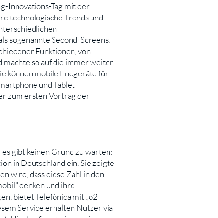
ng-Innovations-Tag mit der
ere technologische Trends und
nterschiedlichen
als sogenannte Second-Screens.
chiedener Funktionen, von
d machte so auf die immer weiter
ie können mobile Endgeräte für
martphone und Tablet
ler zum ersten Vortrag der
es gibt keinen Grund zu warten:
on in Deutschland ein. Sie zeigte
n wird, dass diese Zahl in den
mobil" denken und ihre
n, bietet Telefónica mit „o2
esem Service erhalten Nutzer via