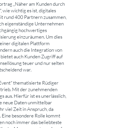
Vortrag „Näher am Kunden durch
ie wichtig es ist, digitales
mit rund 400 Partnern zusammen,
nnoch eigenständige Unternehmen
durchgängig hochwertiges
lisierung einzuräumen. Um dies
einer digitalen Plattform
ondern auch die Integration von
bietet auch Kunden Zugriff auf
Insellösung teuer und nur selten
ntscheidend war.
Event" thematisierte Rüdiger
rieb. Mit der zunehmenden
us. Hierfür ist es unerlässlich,
e neue Daten unmittelbar
 viel Zeit in Anspruch, da
d. Eine besondere Rolle kommt
den noch immer das beliebteste