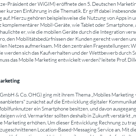
(Vize-Präsident der WiGIM) eröffnete den 5. Deutschen Marketi
er kurzen Einführung in die Thematik. Er griff dabei insbesond
 auf. Hierzu gehören beispielsweise die Nutzung von Apps in u
tz komplementärer Mobil-Geräte, wie Tablet oder Smartphone, 
lichte er, wie die mobilen Geräte durch die Integration vers
üro, den Mobilitätsbedürfnissen der Kunden gerecht werden un
en Netzes aufmerksam. Mit den zentralen Fragestellungen: W
e werden sich das Kaufverhalten und der Wettbewerb durch S
uss das Mobile Marketing entwickelt werden? leitete Prof. Dil
Marketing
GmbH & Co. OHG) ging mit ihrem Thema „Mobiles Marketing - 
sanbieters" zunächst auf die Entwicklung digitaler Kommunikati
 Mobilfunknutzer ein Smartphone besitzen, und davon ausgegange
teigen wird. Vermarkter sollten deshalb in Zukunft verstärkt „
le Marketing erhöhen. Um dieser Entwicklung Rechnung zu trage
zugeschnittenen Location-Based-Messaging Service an. Mit di